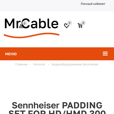
Личный кабинет
0
0
0
МЕНЮ
Главная
-
Каталог
-
Аудиооборудование Sennheiser
Sennheiser PADDING
SET FOR HD/HMD 300