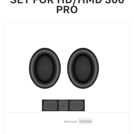
PRO
Артикул
508544