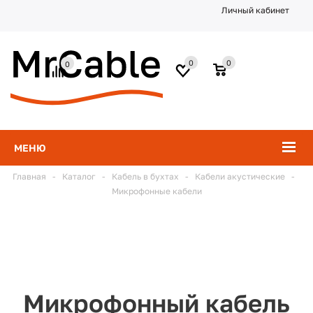
Личный кабинет
0
0
0
МЕНЮ
Главная
-
Каталог
-
Кабель в бухтах
-
Кабели акустические
-
Микрофонные кабели
Микрофонный кабель