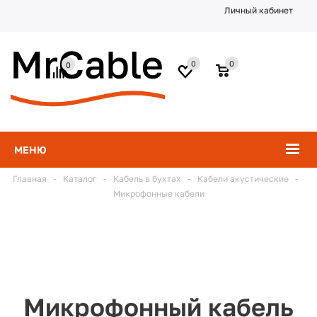
Личный кабинет
0
0
0
МЕНЮ
Главная
-
Каталог
-
Кабель в бухтах
-
Кабели акустические
-
Микрофонные кабели
Микрофонный кабель