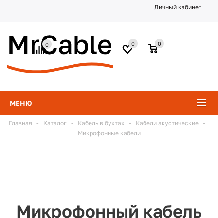
Личный кабинет
0
0
0
МЕНЮ
Главная
-
Каталог
-
Кабель в бухтах
-
Кабели акустические
-
Микрофонные кабели
Микрофонный кабель