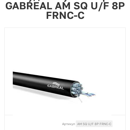
GABREAL AM SQ U/F 8P
FRNC-C
Артикул
AM SQ U/F 8P FRNC-C