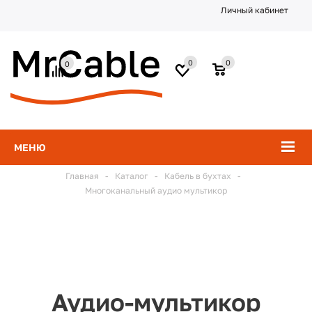
Личный кабинет
0
0
0
МЕНЮ
Главная
-
Каталог
-
Кабель в бухтах
-
Многоканальный аудио мультикор
Аудио-мультикор