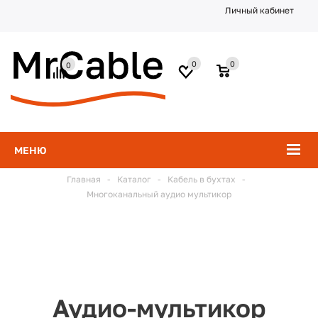
Личный кабинет
0
0
0
МЕНЮ
Главная
-
Каталог
-
Кабель в бухтах
-
Многоканальный аудио мультикор
Аудио-мультикор