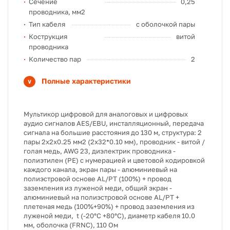
Сечение
0,25
проводника, мм2
Тип кабеля
с оболочкой пары
Кострукция
витой
проводника
Количество пар
2
Полные характеристики
Мультикор цифровой для аналоговых и цифровых
аудио сигналов AES/EBU, инсталляционный, передача
сигнала на большие расстояния до 130 м, структура: 2
пары 2х2х0.25 мм2 (2х32*0.10 мм), проводник - витой /
голая медь, AWG 23, диэлектрик проводника -
полиэтилен (PE) с нумерацией и цветовой кодировкой
каждого канала, экран пары - алюминиевый на
полиэстровой основе AL/PT (100%) + провод
заземления из луженой меди, общий экран -
алюминиевый на полиэстровой основе AL/PT +
плетеная медь (100%+90%) + провод заземления из
луженой меди, t (-20°C +80°C), диаметр кабеля 10.0
мм, оболочка (FRNC), 110 Ом