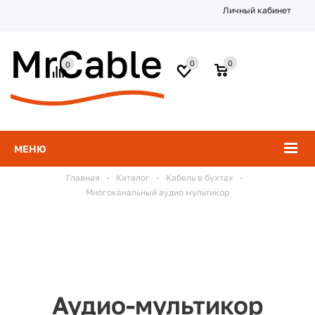
Личный кабинет
0
0
0
МЕНЮ
Главная
-
Каталог
-
Кабель в бухтах
-
Многоканальный аудио мультикор
Аудио-мультикор