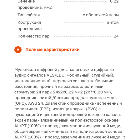
Сечение
0,22
проводника, мм2
Тип кабеля
с оболочкой пары
Кострукция
витой
проводника
Количество пар
24
Полные характеристики
Мультикор цифровой для аналоговых и цифровых
аудио сигналов AES/EBU, мобильный, студийный,
инсталляционный, передача сигнала на большие
расстояния, прочный на разрыв, эластичный,
структура: 24 пары 24х2х0.22 мм2 (2х7*0.20 мм),
проводник - витой /бескислородная луженая медь
(OFC), AWG 24, диэлектрик проводника - вспененный
полиэтилен (FPE), изоляция пары - (PVC) с
нумерацией и цветовой кодировкой каждого канала,
экран пары - алюминиевый на полиэстровой основе
AL/PT (100%) + провод заземления из луженой меди,
общий экран - алюминиевый на полиэстровой основе
AL/PT (100%) + провод заземления из луженой меди, t