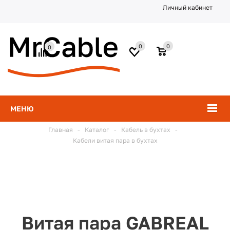
Личный кабинет
0
0
0
МЕНЮ
Главная
-
Каталог
-
Кабель в бухтах
-
Кабели витая пара в бухтах
Витая пара GABREAL