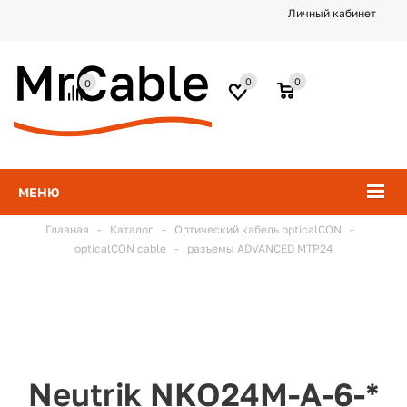
Личный кабинет
0
0
0
МЕНЮ
Главная
-
Каталог
-
Оптический кабель opticalCON
-
opticalCON cable
-
разъемы ADVANCED MTP24
Neutrik NKO24M-A-6-*