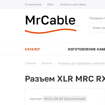
О компании
Блог
Оплата и доставка
Продажа п
КАТАЛОГ
ИЗГОТОВЛЕНИЕ КАБ
Главная
-
Каталог
-
Разъемы для проводов и кабелей
Разъем XLR MRC RX
Артикул
RXCX-3M-BZ (Discontinued)