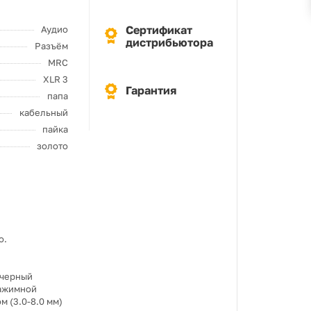
Сертификат
Аудио
дистрибьютора
Разъём
MRC
XLR 3
Гарантия
папа
кабельный
пайка
золото
о.
 черный
зажимной
м (3.0-8.0 мм)