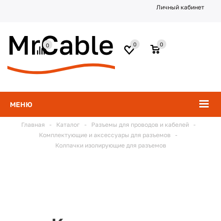
Личный кабинет
0
0
0
МЕНЮ
Главная
-
Каталог
-
Разъемы для проводов и кабелей
-
Комплектующие и аксессуары для разъемов
-
Колпачки изолирующие для разъемов