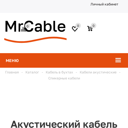
Личный кабинет
0
0
0
МЕНЮ
Главная
-
Каталог
-
Кабель в бухтах
-
Кабели акустические
-
Спикерные кабели
Акустический кабель