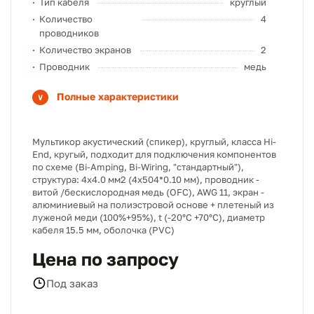
Тип кабеля
круглый
Количество
4
проводников
Количество экранов
2
Проводник
медь
Полные характеристики
Мультикор акустический (спикер), круглый, класса Hi-
End, кругый, подходит для подключения компонентов
по схеме (Bi-Amping, Bi-Wiring, "стандартный"),
структура: 4х4.0 мм2 (4х504*0.10 мм), проводник -
витой /бескислородная медь (OFC), AWG 11, экран -
алюминиевый на полиэстровой основе + плетеный из
луженой меди (100%+95%), t (-20°C +70°C), диаметр
кабеля 15.5 мм, оболочка (PVC)
Цена по запросу
Под заказ