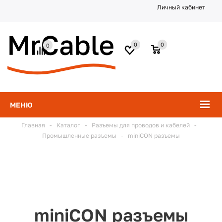
Личный кабинет
0
0
0
МЕНЮ
Главная
-
Каталог
-
Разъемы для проводов и кабелей
-
Промышленные разъемы
-
miniCON разъемы
miniCON разъемы