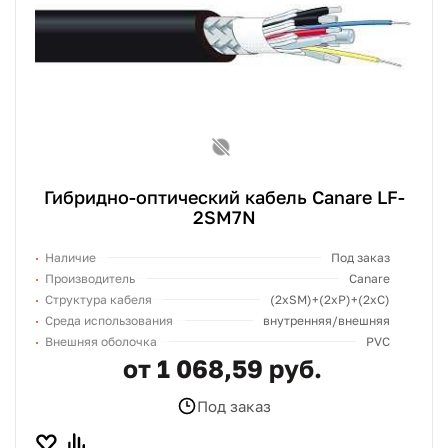
Гибридно-оптический кабель Canare LF-
2SM7N
Наличие
Под заказ
Производитель
Canare
Структура кабеля
(2хSM)+(2xP)+(2xC)
Среда использования
внутренняя/внешняя
Внешняя оболочка
PVC
от 1 068,59 руб.
Под заказ