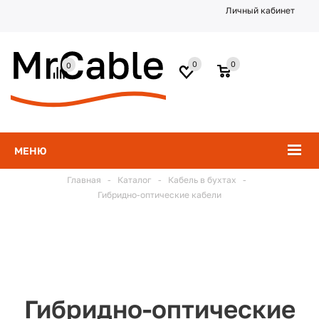
Личный кабинет
0
0
0
МЕНЮ
Главная
-
Каталог
-
Кабель в бухтах
-
Гибридно-оптические кабели
Гибридно-оптические