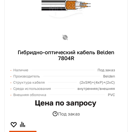
Гибридно-оптический кабель Belden
7804R
Наличие
Под заказ
Производитель
Belden
Структура кабеля
(2хSM)+(4xP)+(2xC)
Среда использования
внутренняя/внешняя
Внешняя оболочка
PVC
Цена по запросу
Под заказ