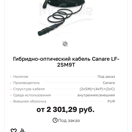
Гибридно-оптический кабель Canare LF-
2SM9T
Наличие
Под заказ
Производитель
Canare
Структура кабеля
(2хSM)+(4xP)+(2xC)
Среда использования
внутренняя/внешняя
Внешняя оболочка
PUR
от 2 301,29 руб.
Под заказ