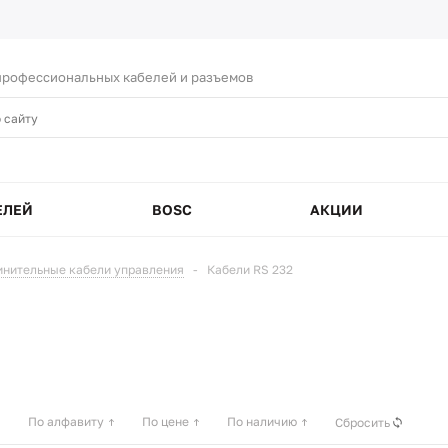
рофессиональных кабелей и разъемов
ЕЛЕЙ
BOSC
АКЦИИ
инительные кабели управления
-
Кабели RS 232
По алфавиту
По цене
По наличию
Сбросить