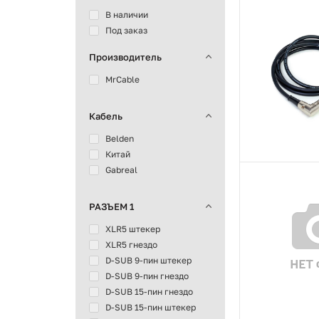
В наличии
Под заказ
Производитель
MrCable
Кабель
Belden
Китай
Gabreal
РАЗЪЕМ 1
XLR5 штекер
XLR5 гнездо
D-SUB 9-пин штекер
D-SUB 9-пин гнездо
D-SUB 15-пин гнездо
D-SUB 15-пин штекер