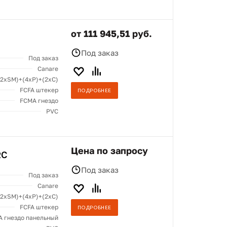
от 111 945,51 руб.
Под заказ
Под заказ
Canare
(2хSM)+(4xP)+(2xC)
FCFA штекер
ПОДРОБНЕЕ
FCMA гнездо
PVC
Цена по запросу
RC
Под заказ
Под заказ
Canare
(2хSM)+(4xP)+(2xC)
FCFA штекер
ПОДРОБНЕЕ
 гнездо панельный