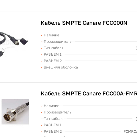
Кабель SMPTE Canare FCC000N
Наличие
Производитель
Тип кабеля
РАЗЪЕМ 1
РАЗЪЕМ 2
Внешняя оболочка
Кабель SMPTE Canare FCC00A-FM
Наличие
Производитель
Тип кабеля
РАЗЪЕМ 1
РАЗЪЕМ 2
FCMRCA