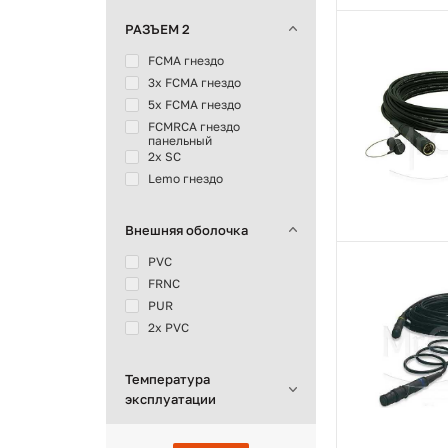
РАЗЪЕМ 2
FCMA гнездо
3x FCMA гнездо
5x FCMA гнездо
FCMRCA гнездо
панельный
2x SC
Lemo гнездо
Внешняя оболочка
PVC
FRNC
PUR
2x PVC
Температура
эксплуатации