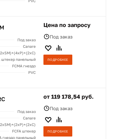
PVC
Цена по запросу
CM
Под заказ
Под заказ
Canare
(2хSM)+(4xP)+(2xC)
 штекер панельный
ПОДРОБНЕЕ
FCMA гнездо
PVC
от 119 178,54 руб.
RC
Под заказ
Под заказ
Canare
(2хSM)+(2xP)+(2xC)
FCFA штекер
ПОДРОБНЕЕ
 гнездо панельный