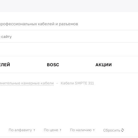
рофессиональных кабелей и разъемов
ЕЛЕЙ
BOSC
АКЦИИ
инительные камерные кабели
-
Кабели SMPTE 311
По алфавиту
По цене
По наличию
Сбросить