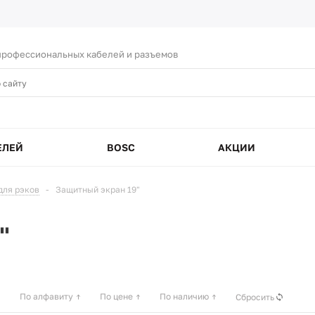
рофессиональных кабелей и разъемов
ЕЛЕЙ
BOSC
АКЦИИ
для рэков
-
Защитный экран 19"
"
По алфавиту
По цене
По наличию
Сбросить