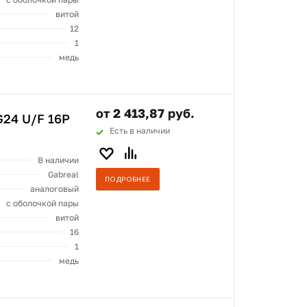
витой
12
1
медь
от 2 413,87 руб.
24 U/F 16P
Есть в наличии
В наличии
Gabreal
ПОДРОБНЕЕ
аналоговый
с оболочкой пары
витой
16
1
медь