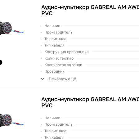
Аудио-мультикор GABREAL AM AWG
PVC
Наличие
Производитель
Тип сигнала
Тип кабеля
Кострукция проводника
Количество пар
Количество экранов
Проводник
Показать ещё
Аудио-мультикор GABREAL AM AWG
PVC
Наличие
Производитель
Тип сигнала
Тип кабеля