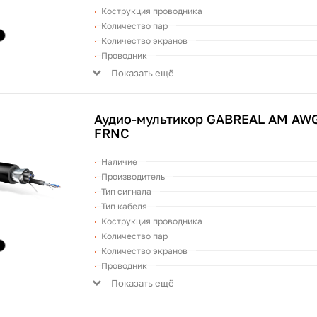
Кострукция проводника
Количество пар
Количество экранов
Проводник
Показать ещё
Аудио-мультикор GABREAL AM AWG
FRNC
Наличие
Производитель
Тип сигнала
Тип кабеля
Кострукция проводника
Количество пар
Количество экранов
Проводник
Показать ещё