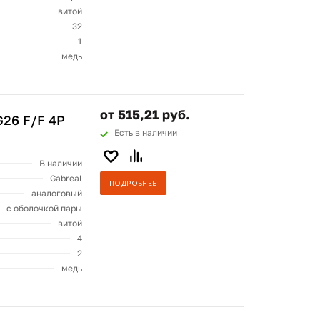
витой
32
1
медь
от 515,21 руб.
26 F/F 4P
Есть в наличии
В наличии
Gabreal
ПОДРОБНЕЕ
аналоговый
с оболочкой пары
витой
4
2
медь