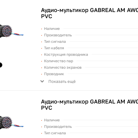
Аудио-мультикор GABREAL AM AWG
PVC
Наличие
Производитель
Тип сигнала
Тип кабеля
Кострукция проводника
Количество пар
Количество экранов
Проводник
Показать ещё
Аудио-мультикор GABREAL AM AWG
PVC
Наличие
Производитель
Тип сигнала