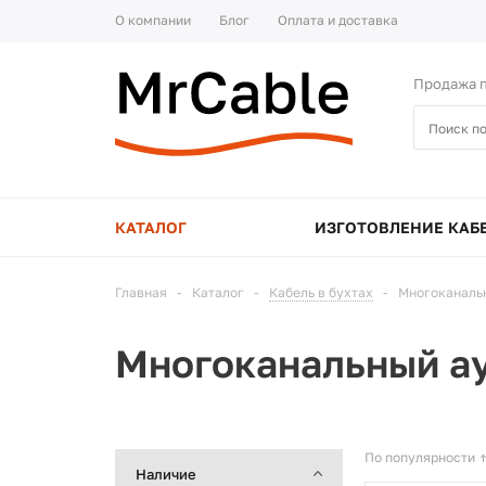
О компании
Блог
Оплата и доставка
Продажа п
КАТАЛОГ
ИЗГОТОВЛЕНИЕ КАБ
Главная
-
Каталог
-
Кабель в бухтах
-
Многоканаль
Многоканальный ау
По популярности
Наличие