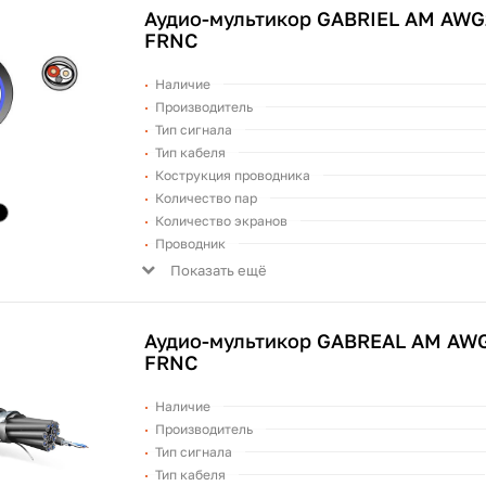
Аудио-мультикор GABRIEL AM AWG
FRNC
Наличие
Производитель
Тип сигнала
Тип кабеля
Кострукция проводника
Количество пар
Количество экранов
Проводник
Показать ещё
Аудио-мультикор GABREAL AM AWG
FRNC
Наличие
Производитель
Тип сигнала
Тип кабеля