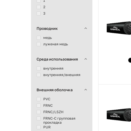
1
2
3
Проводник
медь
луженая медь
Среда использования
внутренняя
внутренняя/внешняя
Внешняя оболочка
PVC
FRNC
FRNC/LSZH
FRNC-C групповая
прокладка
PUR