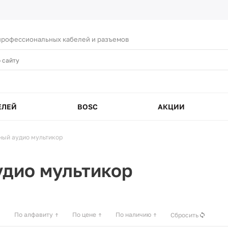
рофессиональных кабелей и разъемов
ЕЛЕЙ
BOSC
АКЦИИ
ный аудио мультикор
дио мультикор
По алфавиту
По цене
По наличию
Сбросить