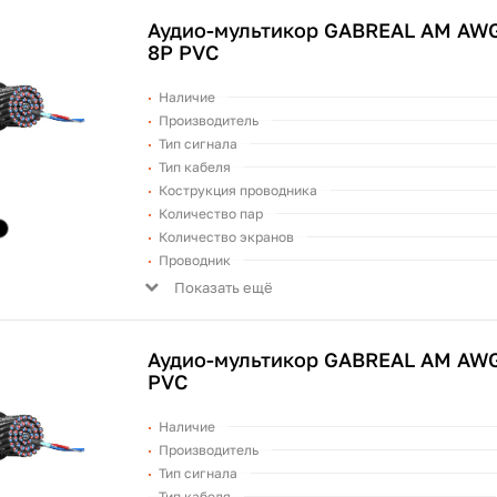
Аудио-мультикор GABREAL AM AWG
8P PVC
Наличие
Производитель
Тип сигнала
Тип кабеля
Кострукция проводника
Количество пар
Количество экранов
Проводник
Показать ещё
Аудио-мультикор GABREAL AM AWG
PVC
Наличие
Производитель
Тип сигнала
Тип кабеля