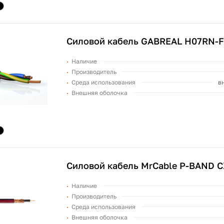
Силовой кабель GABREAL H07RN-F
Наличие
Производитель
Среда использования
в
Внешняя оболочка
Силовой кабель MrCable P-BAND 
Наличие
Производитель
Среда использования
Внешняя оболочка