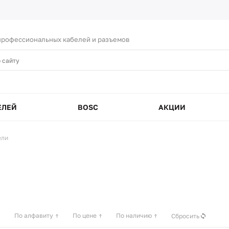
рофессиональных кабелей и разъемов
ЕЛЕЙ
BOSC
АКЦИИ
ели
По алфавиту
По цене
По наличию
Сбросить