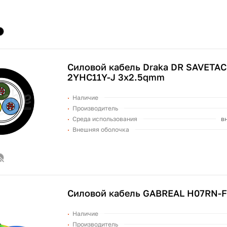
Силовой кабель Draka DR SAVETAC 
2YHC11Y-J 3x2.5qmm
Наличие
Производитель
Среда использования
в
Внешняя оболочка
Силовой кабель GABREAL H07RN-F
Наличие
Производитель