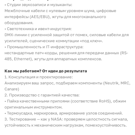
• Студии звукозаписи и музыканты:
Межблочные кабели с нулевым уровнем шума, цифровые
интерфейсы (AES/EBU), жгуты для многоканального
оборудования.
• Светотехника и ивент-индустрия:
DMX-линии с усиленной защитой от помех, силовые кабели для
усилителей, сценические коммутации «под ключ».
• Промышленность и IT-инфраструктура:
нестандартные патч-корды, решения для передачи данных (RS-
485, Ethernet), жгуты для аппаратных комплексов.
Как мы работаем? От идеи до результата
1. Консультация и проектирование:
Анализируем ваш запрос, подбираем компоненты (Neutrik, MRC,
Canare)
2. Производство с гарантией качества:
• Пайка качественными припоями (соответствие RoHS), обжим
оригинальным инструментом.
• Термоусадка, маркировка, армирование узлов соединений.
3. Тестирование — как у NASA: проверяем целостность сигнала,
устойчивость к механическим нагрузкам, помехоустойчивость.