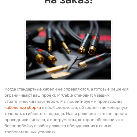
Когда стандартные кабели не справляются, а готовые решения
ограничивают ваш проект, MrCable становится вашим
стратегическим партнёром. Мы проектируем и производим
кабельные сборки
любой сложности, объединяя инженерную
точность с гибкостью подхода. Наши решения — это не просто
проводники сигнала, а инструменты, которые обеспечивают
бесперебойную работу вашего оборудования в самых
требовательных условиях.