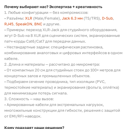
Почему выбирают нас? Экспертиза + креативность
1. Любые конфигурации — без компромиссов:
• Разъёмы:
XLR
(Male/Female),
Jack 6.3 мм
(TS/TRS),
D-Sub
,
RJ45
,
SpeakON
,
BNC
и другие.
• Примеры: переход XLR-Jack для студийного оборудования,
жгут D-Sub на 8 XLR для сценических систем, экранированные
патч-корды Cat6/Cat7 для передачи данных.
• Нестандартные задачи: специфическая распиновка,
комбинирование аналоговых и цифровых интерфейсов в одном
кабеле.
2. Длина и материалы — рассчитано до микрометра:
• От компактных 20 см для студийных стоек до 100+ метров для
концертных залов и промышленных объектов.
• Подбираем сечение проводника, тип изоляции (PVC,
термостойкие материалы) и экранирования (фольга, оплётка)
для минимизации потерь сигнала.
3. Сложность — наш вызов:
• Армированные кабели для экстремальных нагрузок,
многожильные конструкции для гибкости, решения с защитой
от EMI/RFI-наводок.
Кому подходят наши решения?