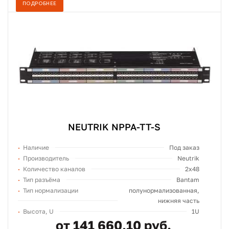
ПОДРОБНЕЕ
NEUTRIK NPPA-TT-S
Наличие
Под заказ
Производитель
Neutrik
Количество каналов
2x48
Тип разъёма
Bantam
Тип нормализации
полунормализованная,
нижняя часть
Высота, U
1U
от 141 660,10 руб.