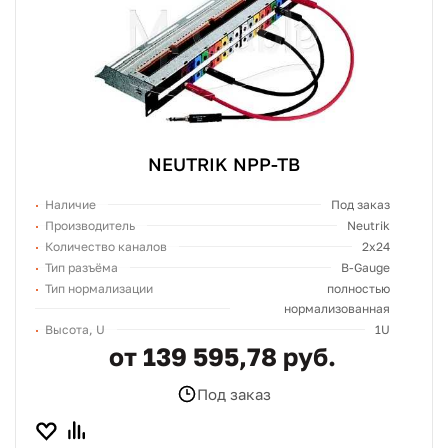
NEUTRIK NPP-TB
Наличие
Под заказ
Производитель
Neutrik
Количество каналов
2x24
Тип разъёма
B-Gauge
Тип нормализации
полностью
нормализованная
Высота, U
1U
от 139 595,78 руб.
Под заказ