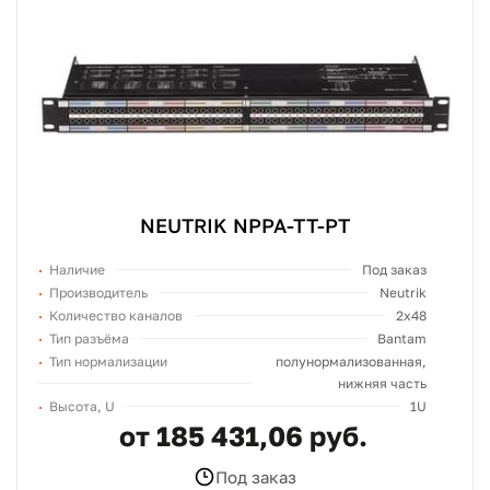
NEUTRIK NPPA-TT-PT
Наличие
Под заказ
Производитель
Neutrik
Количество каналов
2x48
Тип разъёма
Bantam
Тип нормализации
полунормализованная,
нижняя часть
Высота, U
1U
от 185 431,06 руб.
Под заказ