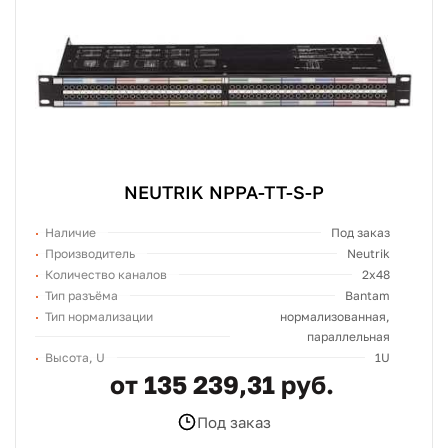
NEUTRIK NPPA-TT-S-P
Наличие
Под заказ
Производитель
Neutrik
Количество каналов
2x48
Тип разъёма
Bantam
Тип нормализации
нормализованная,
параллельная
Высота, U
1U
от 135 239,31 руб.
Под заказ