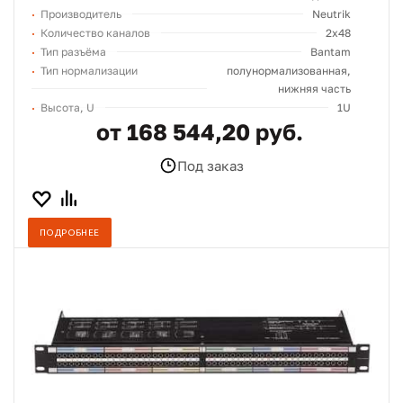
Производитель
Neutrik
Количество каналов
2x48
Тип разъёма
Bantam
Тип нормализации
полунормализованная,
нижняя часть
Высота, U
1U
от 168 544,20 руб.
Под заказ
ПОДРОБНЕЕ