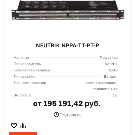
NEUTRIK NPPA-TT-PT-P
Наличие
Под заказ
Производитель
Neutrik
Количество каналов
2x48
Тип разъёма
Bantam
Тип нормализации
нормализованная,
параллельная
Высота, U
1U
от 195 191,42 руб.
Под заказ