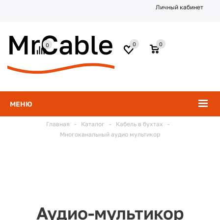
Личный кабинет
0
0
0
МЕНЮ
Главная
-
Каталог
-
Кабель в бухтах
-
Многоканальный аудио мультикор
Аудио-мультикор