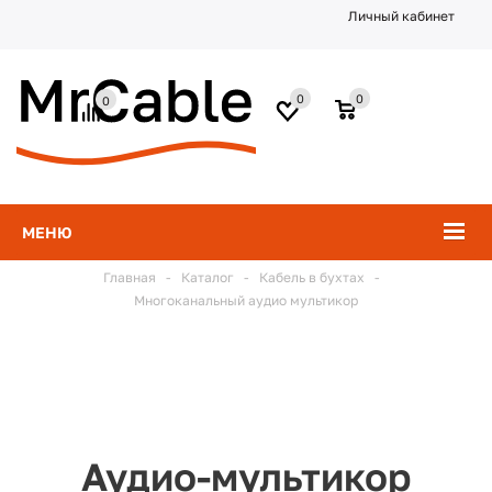
Личный кабинет
0
0
0
МЕНЮ
Главная
-
Каталог
-
Кабель в бухтах
-
Многоканальный аудио мультикор
Аудио-мультикор