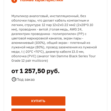
Мультикор аналоговый, инсталляционный, без
оболочки пары, что делает кабель компактным и
легким, структура: 12 пар 12х2х0.22 мм2 (2х28*0.10
мм), проводник - витой /голая медь, AWG 24,
диэлектрик проводника - полипропилен (PP) с
цветовой маркировкой каналов, экран пары -
алюминиевый (100%), общий экран - плетеный из
луженой меди (80%), провод заземления из луженой
меди, t (-20°C +70°C), диаметр кабеля 13.0 мм,
оболочка (PVC) (аналог Van Damme Black Series Tour
Grade 12 pair multicore)
от 1 257,50 руб.
Под заказ
КУПИТЬ