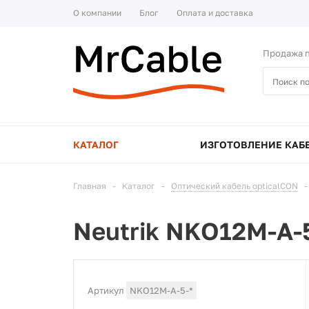
О компании
Блог
Оплата и доставка
Продажа п
КАТАЛОГ
ИЗГОТОВЛЕНИЕ КАБ
Главная
-
Каталог
-
Оптический кабель opticalCON
-
Neutrik NKO12M-A-
Артикул
NKO12M-A-5-*