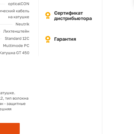
opticalCON
ический кабель
Сертификат
на катушке
дистрибьютора
Neutrik
Лихтенштейн
Standard 12C
Гарантия
Multimode PC
Катушка GT 450
 катушке.
2, тип волокна
ан - защитные
нешняя