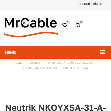
Личный кабинет
0
0
0
МЕНЮ
Главная
-
Каталог
-
Оптический кабель opticalCON
-
opticalCON SPLIT cable
-
разъемы M - QQQ
Neutrik NKOYXSA-31-A-