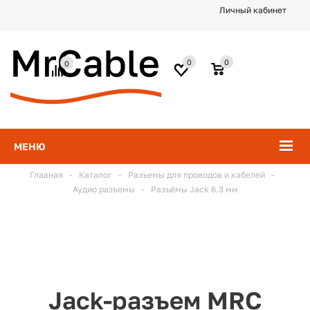
Личный кабинет
0
0
0
МЕНЮ
Главная
-
Каталог
-
Разъемы для проводов и кабелей
-
Аудио разъемы
-
Разъёмы Jack 6.3 мм
Jack-разъем MRC