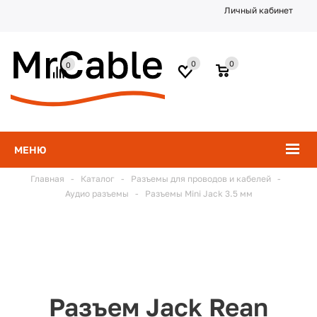
Личный кабинет
0
0
0
МЕНЮ
Главная
-
Каталог
-
Разъемы для проводов и кабелей
-
Аудио разъемы
-
Разъемы Mini Jack 3.5 мм
Разъем Jack Rean