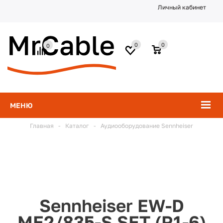
Личный кабинет
0
0
0
МЕНЮ
Главная
-
Каталог
-
Аудиооборудование Sennheiser
Sennheiser EW-D
ME2/835-S SET (R1-6)