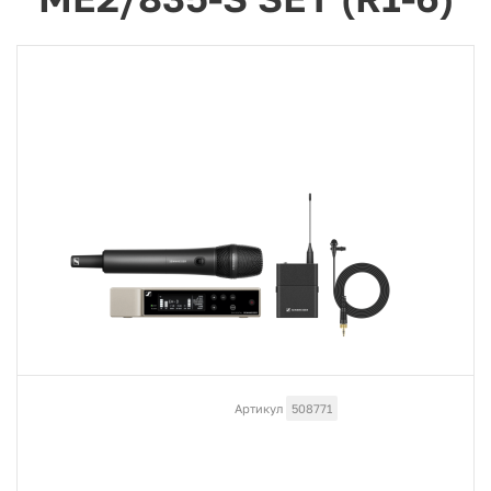
Артикул
508771