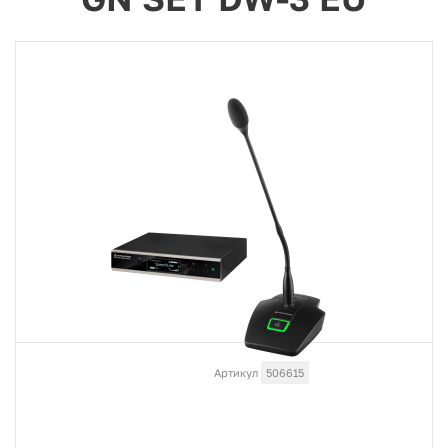
Артикул
506615