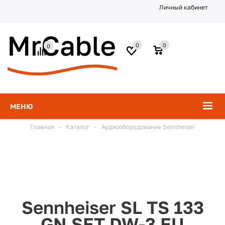
Личный кабинет
0
0
0
МЕНЮ
Главная
-
Каталог
-
Аудиооборудование Sennheiser
Sennheiser SL TS 133
GN SET DW-3 EU