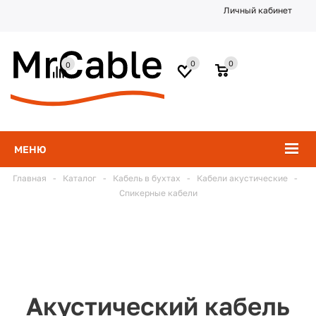
Личный кабинет
0
0
0
МЕНЮ
Главная
-
Каталог
-
Кабель в бухтах
-
Кабели акустические
-
Спикерные кабели
Акустический кабель