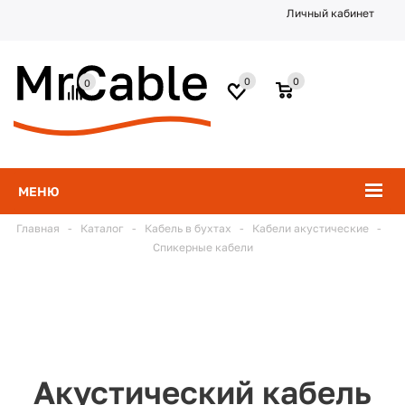
Личный кабинет
0
0
0
МЕНЮ
Главная
-
Каталог
-
Кабель в бухтах
-
Кабели акустические
-
Спикерные кабели
Акустический кабель