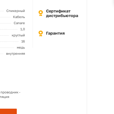
Сертификат
Спикерный
дистрибьютора
Кабель
Canare
1,0
Гарантия
круглый
16
медь
внутренняя
 проводник -
оляция