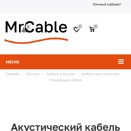
Личный кабинет
0
0
0
МЕНЮ
Главная
-
Каталог
-
Кабель в бухтах
-
Кабели акустические
-
Спикерные кабели
Акустический кабель