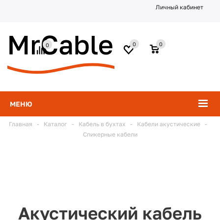
Личный кабинет
0
0
0
МЕНЮ
Главная
-
Каталог
-
Кабель в бухтах
-
Кабели акустические
-
Спикерные кабели
Акустический кабель