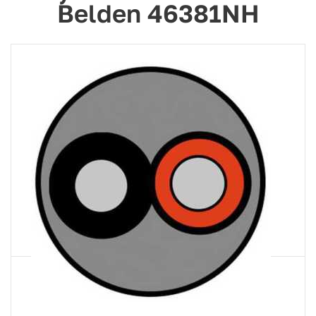
Belden 46381NH
Артикул
46381NH