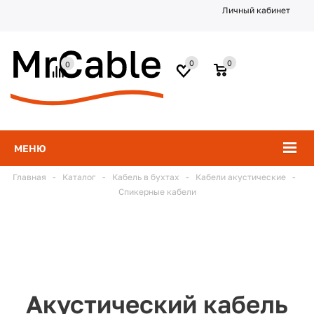
Личный кабинет
0
0
0
МЕНЮ
Главная
-
Каталог
-
Кабель в бухтах
-
Кабели акустические
-
Спикерные кабели
Акустический кабель