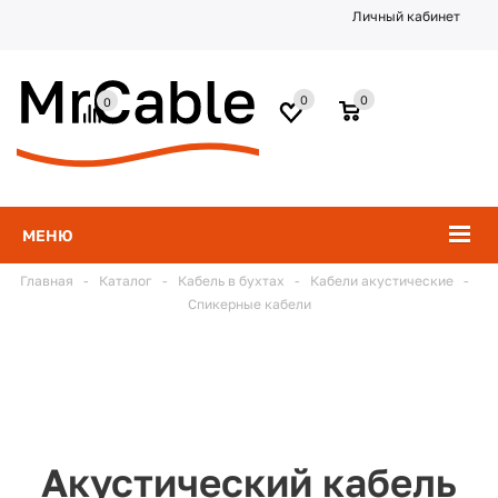
Личный кабинет
0
0
0
МЕНЮ
Главная
-
Каталог
-
Кабель в бухтах
-
Кабели акустические
-
Спикерные кабели
Акустический кабель