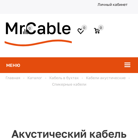
Личный кабинет
0
0
0
МЕНЮ
Главная
-
Каталог
-
Кабель в бухтах
-
Кабели акустические
-
Спикерные кабели
Акустический кабель