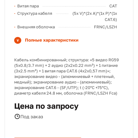
Витая пара
CAT
Структура кабеля
(5x V)*(2x A)*(1x P)*(1x
CAT.6)
Внешняя оболочка
FRNC/LSZH
Полные характеристики
Кабель комбинированный; структура: «5 видео RG59
(5x0.8/3.7 mm) + 2 аудио (2x2x0.22 mm²) + 1 питание
(3x2.5 mm²) + 1 витая пара CAT.6 (4x2x0,57 mm)»;
экранирование видео - (алюминиевый + плетеный,
медный); экранирование аудио - (алюминиевый);
экранирование CAT.6 - (SF/UTP); t (-20°C +75°C),
диаметр кабеля 24.8 мм, оболочка (FRNC/LSZH Fca)
Цена по запросу
Под заказ