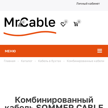
Личный кабинет
0
0
0
МЕНЮ
Главная
-
Каталог
-
Кабель в бухтах
-
Комбинированные кабели
Комбинированный
кабель SOMMER CABLE