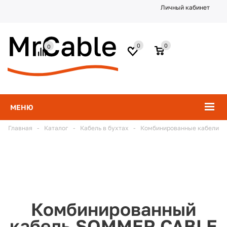
Личный кабинет
0
0
0
МЕНЮ
Главная
-
Каталог
-
Кабель в бухтах
-
Комбинированные кабели
Комбинированный
кабель SOMMER CABLE