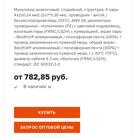
Мультикор аналоговый, студийный, структура: 4 пары
4х2х0.14 мм2 (2х7*0.16 мм), проводник - витой /
бескислородная медь (OFC), AWG 26, диэлектрик
проводника - полиэтилен (PE) с цветовой кодировкоц,
изоляция пары (FRNC/LSZH) с нумерацией, экран пары
- Beldfoil® алюминиевый / полиэфирная лента (100%) +
провод заземления из луженой меди, общий экран -
Beldfoil® алюминиевый / полиэфирная лента (100%) +
провод заземления из луженой меди, t (-30°C +70°C),
диаметр кабеля 9.3 мм, оболочка (FRNC/LSZH),
стандарт: IEC 60332-1-2
от 782,85 руб.
В наличии
м
КУПИТЬ
ЗАПРОС ОПТОВОЙ ЦЕНЫ