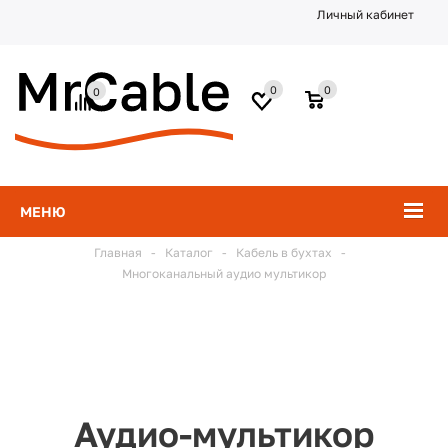
Личный кабинет
0
0
0
МЕНЮ
Главная
-
Каталог
-
Кабель в бухтах
-
Многоканальный аудио мультикор
Аудио-мультикор