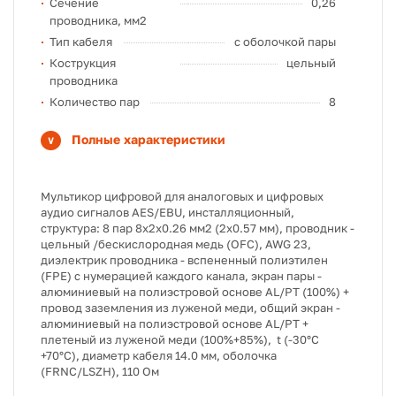
Сечение
0,26
проводника, мм2
Тип кабеля
с оболочкой пары
Кострукция
цельный
проводника
Количество пар
8
Полные характеристики
Мультикор цифровой для аналоговых и цифровых
аудио сигналов AES/EBU, инсталляционный,
структура: 8 пар 8х2х0.26 мм2 (2х0.57 мм), проводник -
цельный /бескислородная медь (OFC), AWG 23,
диэлектрик проводника - вспененный полиэтилен
(FPE) с нумерацией каждого канала, экран пары -
алюминиевый на полиэстровой основе AL/PT (100%) +
провод заземления из луженой меди, общий экран -
алюминиевый на полиэстровой основе AL/PT +
плетеный из луженой меди (100%+85%), t (-30°C
+70°C), диаметр кабеля 14.0 мм, оболочка
(FRNC/LSZH), 110 Ом