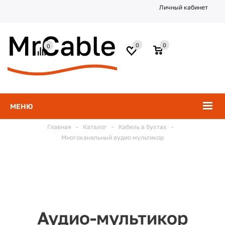
Личный кабинет
0
0
0
МЕНЮ
Главная
-
Каталог
-
Кабель в бухтах
-
Многоканальный аудио мультикор
Аудио-мультикор