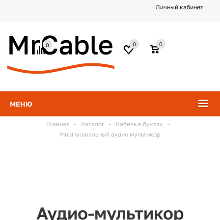
Личный кабинет
0
0
0
МЕНЮ
Главная
-
Каталог
-
Кабель в бухтах
-
Многоканальный аудио мультикор
Аудио-мультикор