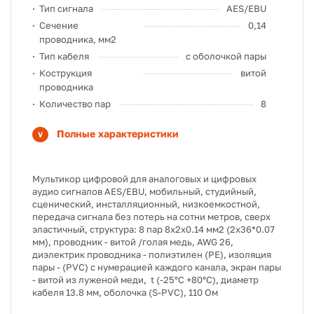
Тип сигнала
AES/EBU
Сечение
0,14
проводника, мм2
Тип кабеля
с оболочкой пары
Кострукция
витой
проводника
Количество пар
8
Полные характеристики
Мультикор цифровой для аналоговых и цифровых
аудио сигналов AES/EBU, мобильный, студийный,
сценический, инсталляционный, низкоемкостной,
передача сигнала без потерь на сотни метров, сверх
эластичный, структура: 8 пар 8х2х0.14 мм2 (2х36*0.07
мм), проводник - витой /голая медь, AWG 26,
диэлектрик проводника - полиэтилен (PE), изоляция
пары - (PVC) с нумерацией каждого канала, экран пары
- витой из луженой меди, t (-25°C +80°C), диаметр
кабеля 13.8 мм, оболочка (S-PVC), 110 Ом