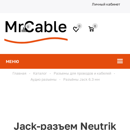
Личный кабинет
0
0
0
МЕНЮ
Главная
-
Каталог
-
Разъемы для проводов и кабелей
-
Аудио разъемы
-
Разъёмы Jack 6.3 мм
Jack-разъем Neutrik