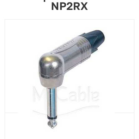
NP2RX
Артикул
NP2RX