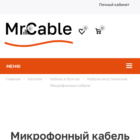
Личный кабинет
0
0
0
МЕНЮ
Главная
-
Каталог
-
Кабель в бухтах
-
Кабели акустические
-
Микрофонные кабели
Микрофонный кабель