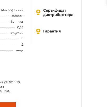
Сертификат
Микрофонный
дистрибьютора
Кабель
Sommer
0,14
Гарантия
круглый
2
2
медь
2 (2х18*0.10
ан -
+70°C),