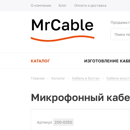
О компании
Блог
Оплата и доставка
Продажа п
КАТАЛОГ
ИЗГОТОВЛЕНИЕ КАБ
Главная
-
Каталог
-
Кабель в бухтах
-
Кабели акус
Микрофонный каб
Артикул
200-0350