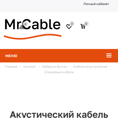
Личный кабинет
0
0
0
МЕНЮ
Главная
-
Каталог
-
Кабель в бухтах
-
Кабели акустические
-
Спикерные кабели
Акустический кабель