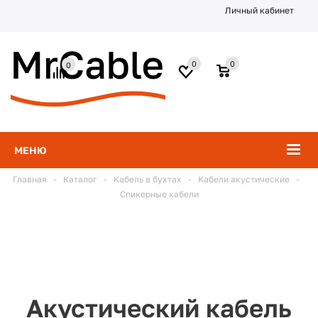
Личный кабинет
0
0
0
МЕНЮ
Главная
-
Каталог
-
Кабель в бухтах
-
Кабели акустические
-
Спикерные кабели
Акустический кабель