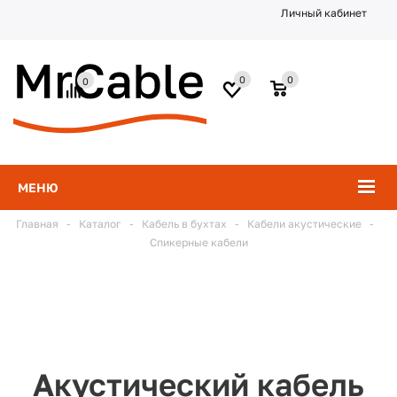
Личный кабинет
0
0
0
МЕНЮ
Главная
-
Каталог
-
Кабель в бухтах
-
Кабели акустические
-
Спикерные кабели
Акустический кабель