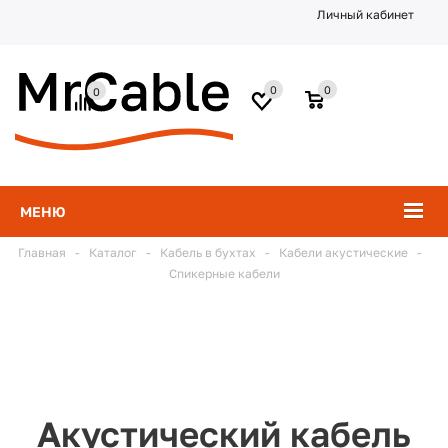
Личный кабинет
0
0
0
МЕНЮ
Главная
-
Каталог
-
Кабель в бухтах
-
Кабели акустические
-
Спикерные кабели
Акустический кабель