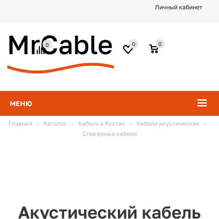
Личный кабинет
0
0
0
МЕНЮ
Главная
-
Каталог
-
Кабель в бухтах
-
Кабели акустические
-
Спикерные кабели
Акустический кабель